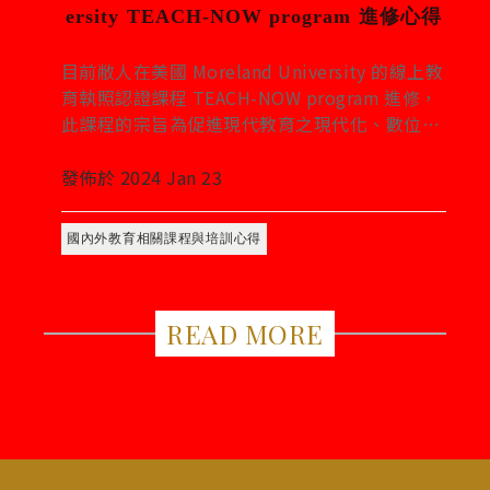
ersity TEACH-NOW program 進修心得
目前敝人在美國 Moreland University 的線上教
育執照認證課程 TEACH-NOW program 進修，
此課程的宗旨為促進現代教育之現代化、數位
化，推崇以學生為中心、帶領學生在各領域自主
探索、以 Positive Mind-set （正面心智結構）
發佈於 2024 Jan 23
學習、成長。其中，此課程內容讓我學到，無限
自由的探索與扎實的課程結構及規則都是必要
國內外教育相關課程與培訓心得
的，兩者不可偏廢，就像是自由的鳥要在寬闊且
穩定的藍天飛翔一樣。
READ MORE